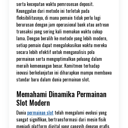
serta kecepatan waktu pemrosesan deposit.
Keunggulan dari metode ini terletak pada
fleksibilitasnya, di mana pemain tidak perlu lagi
berurusan dengan jam operasional bank atau antrean
transaksi yang sering kali memakan waktu cukup
lama. Dengan beralih ke metode yang lebih modern,
setiap pemain dapat mengalokasikan waktu mereka
secara lebih efektif untuk menganalisis pola
permainan serta mengoptimalkan peluang dalam
meraih kemenangan besar. Komitmen terhadap
inovasi berkelanjutan ini diharapkan mampu membawa
standar baru dalam dunia permainan slot.
Memahami Dinamika Permainan
Slot Modern
Dunia
permainan slot
telah mengalami evolusi yang
sangat signifikan, bertransformasi dari mesin fisik
menjadi platform digital yang canggih dengan grafis