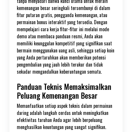
tanpa menyadari bahwa kunci utama untuk meraih
kemenangan besar seringkali tersembunyi di dalam
fitur putaran gratis, pengganda kemenangan, atau
permainan bonus interaktif yang tersedia. Dengan
mempelajari cara kerja fitur-fitur ini melalui mode
demo atau membaca panduan resmi, Anda akan
memiliki keunggulan kompetitif yang signifikan saat
bermain menggunakan uang asli, sehingga setiap koin
yang Anda pertaruhkan akan memberikan potensi
pengembalian yang jauh lebih terukur dan tidak
sekadar mengandalkan keberuntungan semata.
Panduan Teknis Memaksimalkan
Peluang Kemenangan Besar
Memanfaatkan setiap aspek teknis dalam permainan
daring adalah langkah cerdas untuk meningkatkan
efektivitas taruhan Anda agar lebih berpeluang
menghasilkan keuntungan yang sangat signifikan.