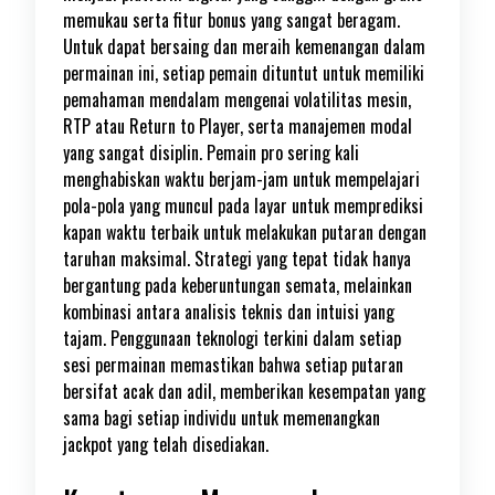
memukau serta fitur bonus yang sangat beragam.
Untuk dapat bersaing dan meraih kemenangan dalam
permainan ini, setiap pemain dituntut untuk memiliki
pemahaman mendalam mengenai volatilitas mesin,
RTP atau Return to Player, serta manajemen modal
yang sangat disiplin. Pemain pro sering kali
menghabiskan waktu berjam-jam untuk mempelajari
pola-pola yang muncul pada layar untuk memprediksi
kapan waktu terbaik untuk melakukan putaran dengan
taruhan maksimal. Strategi yang tepat tidak hanya
bergantung pada keberuntungan semata, melainkan
kombinasi antara analisis teknis dan intuisi yang
tajam. Penggunaan teknologi terkini dalam setiap
sesi permainan memastikan bahwa setiap putaran
bersifat acak dan adil, memberikan kesempatan yang
sama bagi setiap individu untuk memenangkan
jackpot yang telah disediakan.