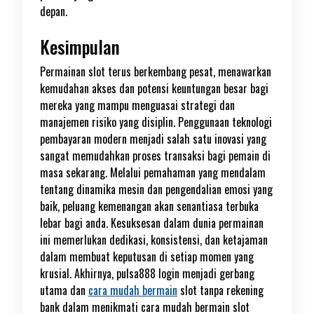
depan.
Kesimpulan
Permainan slot terus berkembang pesat, menawarkan
kemudahan akses dan potensi keuntungan besar bagi
mereka yang mampu menguasai strategi dan
manajemen risiko yang disiplin. Penggunaan teknologi
pembayaran modern menjadi salah satu inovasi yang
sangat memudahkan proses transaksi bagi pemain di
masa sekarang. Melalui pemahaman yang mendalam
tentang dinamika mesin dan pengendalian emosi yang
baik, peluang kemenangan akan senantiasa terbuka
lebar bagi anda. Kesuksesan dalam dunia permainan
ini memerlukan dedikasi, konsistensi, dan ketajaman
dalam membuat keputusan di setiap momen yang
krusial. Akhirnya, pulsa888 login menjadi gerbang
utama dan
cara mudah bermain
slot tanpa rekening
bank dalam menikmati cara mudah bermain slot