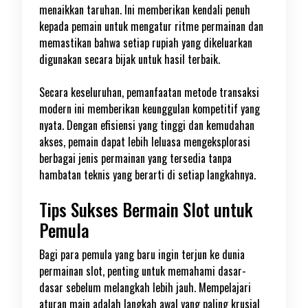
menaikkan taruhan. Ini memberikan kendali penuh
kepada pemain untuk mengatur ritme permainan dan
memastikan bahwa setiap rupiah yang dikeluarkan
digunakan secara bijak untuk hasil terbaik.
Secara keseluruhan, pemanfaatan metode transaksi
modern ini memberikan keunggulan kompetitif yang
nyata. Dengan efisiensi yang tinggi dan kemudahan
akses, pemain dapat lebih leluasa mengeksplorasi
berbagai jenis permainan yang tersedia tanpa
hambatan teknis yang berarti di setiap langkahnya.
Tips Sukses Bermain Slot untuk
Pemula
Bagi para pemula yang baru ingin terjun ke dunia
permainan slot, penting untuk memahami dasar-
dasar sebelum melangkah lebih jauh. Mempelajari
aturan main adalah langkah awal yang paling krusial