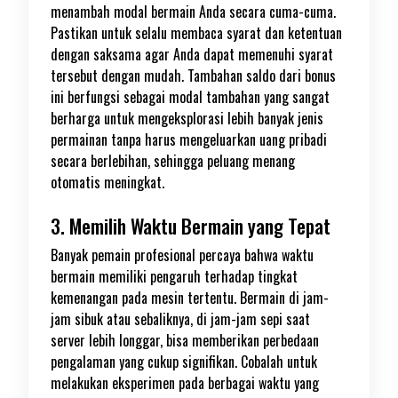
menambah modal bermain Anda secara cuma-cuma.
Pastikan untuk selalu membaca syarat dan ketentuan
dengan saksama agar Anda dapat memenuhi syarat
tersebut dengan mudah. Tambahan saldo dari bonus
ini berfungsi sebagai modal tambahan yang sangat
berharga untuk mengeksplorasi lebih banyak jenis
permainan tanpa harus mengeluarkan uang pribadi
secara berlebihan, sehingga peluang menang
otomatis meningkat.
3. Memilih Waktu Bermain yang Tepat
Banyak pemain profesional percaya bahwa waktu
bermain memiliki pengaruh terhadap tingkat
kemenangan pada mesin tertentu. Bermain di jam-
jam sibuk atau sebaliknya, di jam-jam sepi saat
server lebih longgar, bisa memberikan perbedaan
pengalaman yang cukup signifikan. Cobalah untuk
melakukan eksperimen pada berbagai waktu yang