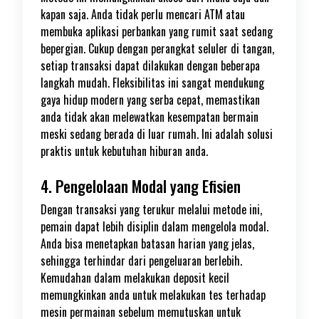
kapan saja. Anda tidak perlu mencari ATM atau
membuka aplikasi perbankan yang rumit saat sedang
bepergian. Cukup dengan perangkat seluler di tangan,
setiap transaksi dapat dilakukan dengan beberapa
langkah mudah. Fleksibilitas ini sangat mendukung
gaya hidup modern yang serba cepat, memastikan
anda tidak akan melewatkan kesempatan bermain
meski sedang berada di luar rumah. Ini adalah solusi
praktis untuk kebutuhan hiburan anda.
4. Pengelolaan Modal yang Efisien
Dengan transaksi yang terukur melalui metode ini,
pemain dapat lebih disiplin dalam mengelola modal.
Anda bisa menetapkan batasan harian yang jelas,
sehingga terhindar dari pengeluaran berlebih.
Kemudahan dalam melakukan deposit kecil
memungkinkan anda untuk melakukan tes terhadap
mesin permainan sebelum memutuskan untuk