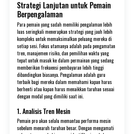
Strategi Lanjutan untuk Pemain
Berpengalaman
Para pemain yang sudah memiliki pengalaman lebih
luas seringkali menerapkan strategi yang jauh lebih
kompleks untuk memaksimalkan peluang mereka di
setiap sesi. Fokus utamanya adalah pada pengamatan
tren, manajemen risiko, dan pemilihan waktu yang
tepat untuk masuk ke dalam permainan yang sedang
memberikan frekuensi pembayaran lebih tinggi
dibandingkan biasanya. Pengalaman adalah guru
terbaik bagi mereka dalam memahami kapan harus
berhenti atau kapan harus menaikkan taruhan sesuai
dengan modal yang dimiliki saat ini.
1. Analisis Tren Mesin
Pemain pro akan selalu memantau performa mesin
sebelum menaruh taruhan besar. Dengan mengamati