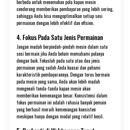
berbeda untuk menemukan pola kapan mesin
cenderung memberikan pembayaran yang lebih sering,
sehingga Anda bisa mengoptimalkan setiap sesi
permainan dengan lebih efektif dan efisien.
4. Fokus Pada Satu Jenis Permainan
Jangan mudah berpindah-pindah mesin dalam satu
sesi bermain jika Anda belum memahami polanya
dengan baik. Fokuslah pada satu atau dua jenis
permainan yang sudah Anda kuasai dan pahami
karakteristik pembayarannya. Dengan terus bermain
pada mesin yang sama, Anda akan lebih mudah
mengenali tanda-tanda kapan mesin akan
memberikan kemenangan besar. Konsistensi dalam
fokus permainan ini adalah rahasia banyak pemain
yang berhasil meraih kemenangan konsisten
meskipun hanya dengan modal yang relatif kecil.