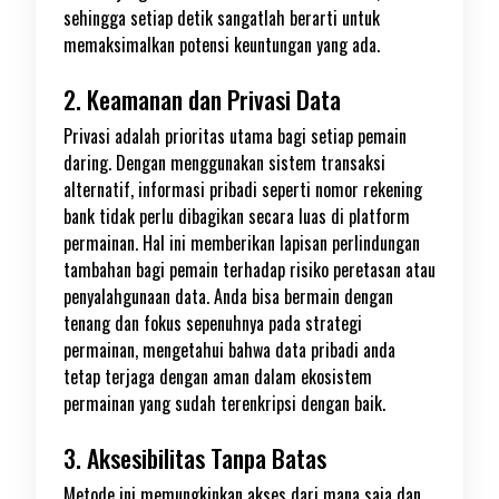
sehingga setiap detik sangatlah berarti untuk
memaksimalkan potensi keuntungan yang ada.
2. Keamanan dan Privasi Data
Privasi adalah prioritas utama bagi setiap pemain
daring. Dengan menggunakan sistem transaksi
alternatif, informasi pribadi seperti nomor rekening
bank tidak perlu dibagikan secara luas di platform
permainan. Hal ini memberikan lapisan perlindungan
tambahan bagi pemain terhadap risiko peretasan atau
penyalahgunaan data. Anda bisa bermain dengan
tenang dan fokus sepenuhnya pada strategi
permainan, mengetahui bahwa data pribadi anda
tetap terjaga dengan aman dalam ekosistem
permainan yang sudah terenkripsi dengan baik.
3. Aksesibilitas Tanpa Batas
Metode ini memungkinkan akses dari mana saja dan