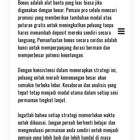
Bonus adalah alat bantu yang luar biasa jika
digunakan dengan benar. Pemain pro selalu mencari
promosi yang memberikan tambahan modal atau
putaran gratis untuk meningkatkan peluang tanpa
harus menambah deposit mereka sendiri secara
langsung. Pemanfaatan bonus secara cerdas adalah
kunci untuk memperpanjang durasi bermain dan
memperbesar potensi keuntungan.
Dengan konsistensi dalam menerapkan strategi ini,
peluang untuk meraih kemenangan besar akan
semakin terbuka lebar. Kesabaran dan analisis yang
tepat tetap menjadi modal utama dalam setiap sesi
permainan tingkat lanjut.
Ingatlah bahwa setiap strategi memerlukan waktu
untuk dikuasai. Jangan pernah berhenti belajar dan
mengevaluasi permainan anda sendiri untuk menjadi
pemain yang lebih baik dan lebih handal di masa