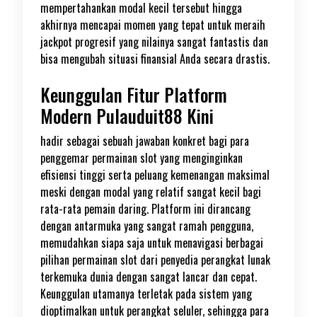
mempertahankan modal kecil tersebut hingga
akhirnya mencapai momen yang tepat untuk meraih
jackpot progresif yang nilainya sangat fantastis dan
bisa mengubah situasi finansial Anda secara drastis.
Keunggulan Fitur Platform
Modern Pulauduit88 Kini
hadir sebagai sebuah jawaban konkret bagi para
penggemar permainan slot yang menginginkan
efisiensi tinggi serta peluang kemenangan maksimal
meski dengan modal yang relatif sangat kecil bagi
rata-rata pemain daring. Platform ini dirancang
dengan antarmuka yang sangat ramah pengguna,
memudahkan siapa saja untuk menavigasi berbagai
pilihan permainan slot dari penyedia perangkat lunak
terkemuka dunia dengan sangat lancar dan cepat.
Keunggulan utamanya terletak pada sistem yang
dioptimalkan untuk perangkat seluler, sehingga para